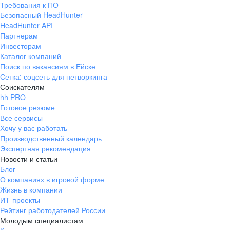
Требования к ПО
pr@ural.hh.ru
Безопасный HeadHunter
HeadHunter API
Краснодар
Партнерам
Инвесторам
ул. Янковского, д. 169, 7 этаж,
Каталог компаний
706 каб.
Поиск по вакансиям в Ейске
+7 861 205-55-57
Сетка: соцсеть для нетворкинга
pr@krd.hh.ru
Соискателям
hh PRO
Готовое резюме
Владивосток
Все сервисы
пер. Ланинский д. 4, офис 3.4
Хочу у вас работать
Производственный календарь
+7 423 202-33-28
Экспертная рекомендация
pr@dv.hh.ru
Новости и статьи
Блог
Новосибирск
О компаниях в игровой форме
Жизнь в компании
ул. Большевистская, д. 35,
ИТ-проекты
помещение 21
Рейтинг работодателей России
+7 383 207-94-64
Молодым специалистам