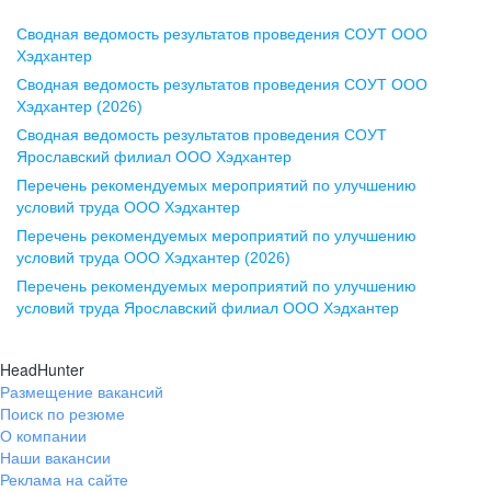
Сводная ведомость результатов проведения СОУТ ООО
Воронеж
Хэдхантер
Сводная ведомость результатов проведения СОУТ ООО
ул. Комиссаржевской, д. 10,
Хэдхантер (2026)
офис 1212
Сводная ведомость результатов проведения СОУТ
+7 473 280-05-05
Ярославский филиал ООО Хэдхантер
pr@vrn.hh.ru
Перечень рекомендуемых мероприятий по улучшению
условий труда ООО Хэдхантер
Казань
Перечень рекомендуемых мероприятий по улучшению
ул. Спартаковская, д. 2А, этаж 3,
условий труда ООО Хэдхантер (2026)
помещение 15
Перечень рекомендуемых мероприятий по улучшению
условий труда Ярославский филиал ООО Хэдхантер
+7 843 212-12-50
pr@kzn.hh.ru
HeadHunter
Размещение вакансий
Екатеринбург
Поиск по резюме
ул. Боевых Дружин, стр. 20,
О компании
5 этаж, офис 505, 521
Наши вакансии
Реклама на сайте
+7 343 226-79-99