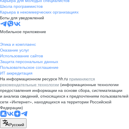
Карьера для молодых специалистов
pr@nsk.hh.ru
Школа программистов
Карьера в некоммерческих организациях
Минск
Боты для уведомлений
пр-т Дзержинского, д. 57,
10 этаж, помещение 45-1
Мобильное приложение
+375 (17)
336-03-02
Этика и комплаенс
pr@rabota.by
Оказание услуг
Использование сайтов
Алматы
Защита персональных данных
Пользовательское соглашение
пр. Абая, д. 151, БЦ Алатау,
ИТ аккредитация
12 этаж, офис 1209
На информационном ресурсе hh.ru
применяются
+7 727 232-13-13
рекомендательные технологии
(информационные технологии
pr@headhunter.com.kz
предоставления информации на основе сбора, систематизации
и анализа сведений, относящихся к предпочтениям пользователей
сети «Интернет», находящихся на территории Российской
Федерации)
Русский