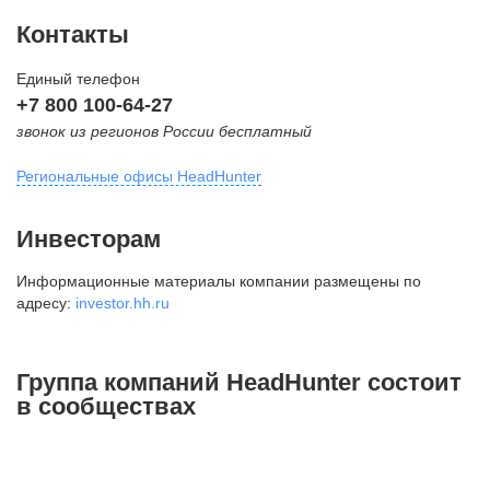
Контакты
Единый телефон
+7 800 100-64-27
звонок из регионов России бесплатный
Региональные офисы HeadHunter
Москва
Инвесторам
внутригородская территория
Информационные материалы компании размещены по
Муниципальный округ Тверской,
адресу:
investor.hh.ru
2-я Брестская ул., д. 48,
помещение 25
+7 495 974-64-27
Группа компаний HeadHunter состоит
+7 495 980-64-27
в сообществах
+7 495 134-92-24
press@hh.ru