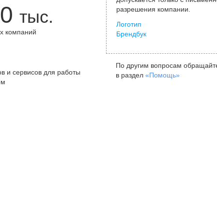
0
разрешения компании.
тыс.
Логотип
х компаний
Брендбук
+
По другим вопросам обращайт
в и сервисов для работы
в раздел
«Помощь»
ом
Санкт-Петербург
Я
ул. Жуковского, д. 19, особняк
ул