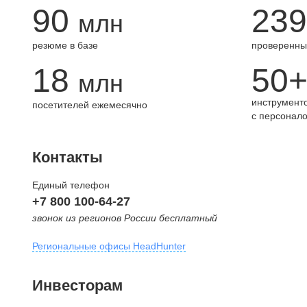
90
239
млн
резюме в базе
проверенны
18
50
млн
инструменто
посетителей ежемесячно
с персонал
Контакты
Единый телефон
+7 800 100-64-27
звонок из регионов России бесплатный
Региональные офисы HeadHunter
Москва
Инвесторам
внутригородская территория