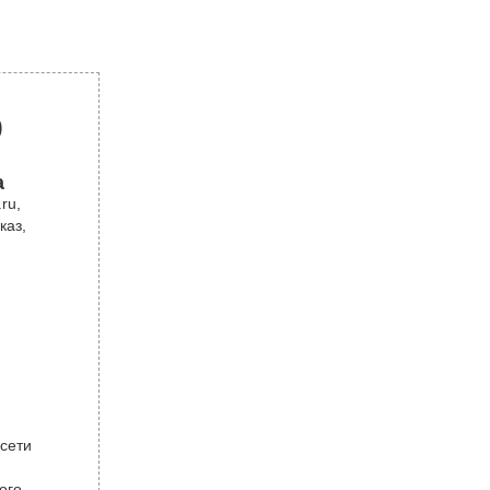
р
а
ru,
каз,
 сети
ого