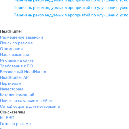
pr@ural.hh.ru
Перечень рекомендуемых мероприятий по улучшению услов
Перечень рекомендуемых мероприятий по улучшению усло
Новосибирск
ул. Большевистская, д. 35,
HeadHunter
помещение 21
Размещение вакансий
Поиск по резюме
+7 383 207-94-64
О компании
pr@nsk.hh.ru
Наши вакансии
Реклама на сайте
Требования к ПО
Безопасный HeadHunter
HeadHunter API
Партнерам
Инвесторам
Каталог компаний
Поиск по вакансиям в Ейске
Сетка: соцсеть для нетворкинга
Соискателям
hh PRO
Готовое резюме