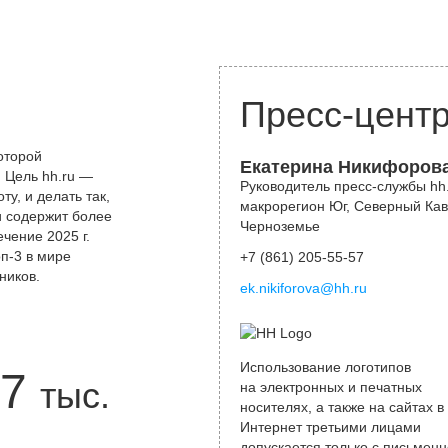
Пресс-цент
оторой
Екатерина Никифоров
 Цель hh.ru —
Руководитель пресс-службы hh.
у, и делать так,
макрорегион Юг, Северный Кав
и содержит более
Черноземье
чение 2025 г.
оп-3 в мире
+7 (861) 205-55-57
ников.
ek.nikiforova@hh.ru
Использование логотипов
7
тыс.
на электронных и печатных
носителях, а также на сайтах в
Интернет третьими лицами
допускается только с письменн