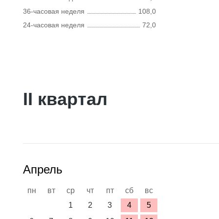
36-часовая неделя
108,0
24-часовая неделя
72,0
II квартал
Апрель
пн
вт
ср
чт
пт
сб
вс
1
2
3
4
5