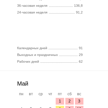
36-часовая неделя
136,8
24-часовая неделя
91,2
Календарных дней
91
Выходных и праздничных
29
Рабочих дней
62
Май
пн
вт
ср
чт
пт
сб
вс
1
2
3