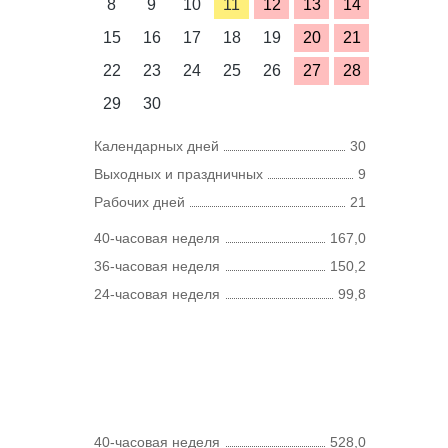
8
9
10
11
12
13
14
15
16
17
18
19
20
21
22
23
24
25
26
27
28
29
30
Календарных дней
30
Выходных и праздничных
9
Рабочих дней
21
40-часовая неделя
167,0
36-часовая неделя
150,2
24-часовая неделя
99,8
40-часовая неделя
528,0