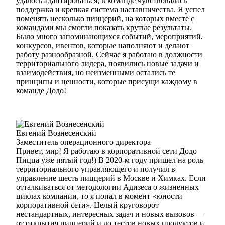
удалось адаптироваться, в команде чувствовалась
поддержка и крепкая система наставничества. Я успел
поменять несколько пиццерий, на которых вместе с
командами мы смогли показать крутые результаты.
Было много запоминающихся событий, мероприятий,
конкурсов, ивентов, которые наполняют и делают
работу разнообразной. Сейчас я работаю в должности
территориального лидера, появились новые задачи и
взаимодействия, но неизменными остались те
принципы и ценности, которые присущи каждому в
команде Додо!
Евгений Вознесенский
Заместитель операционного директора
Привет, мир! Я работаю в корпоративной сети Додо
Пицца уже пятый год!) В 2020-м году пришел на роль
территориального управляющего и получил в
управление шесть пиццерий в Москве и Химках. Если
отталкиваться от методологии Адизеса о жизненных
циклах компании, то я попал в момент «юности
корпоративной сети». Целый круговорот
нестандартных, интересных задач и новых вызовов —
от открытия пиццерий и до тестов новых продуктов и