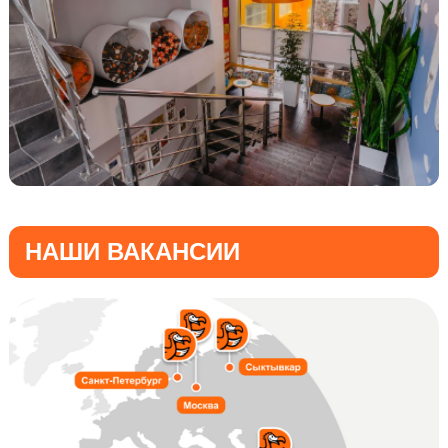
Близко и удобно — работа в пиццерии рядом с домом
или учёбой
Расти если хочешь до менеджера или управляющего
через 3 месяца
Нет никаких штрафов: ошибка — это не штраф,
а возможность научиться!
Гибридный формат — мы ориентируемся на результат,
а не на часы в кресле
НАШИ ВАКАНСИИ
Белая зарплата и полное соблюдение ТК РФ
ДМС со стоматологией
Выдаём MacBook
Открытая культура, где твоё мнение всегда имеет
значение!