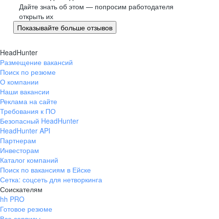
Великий Новгород
Дайте знать об этом — попросим работодателя
открыть их
Омск
Показывайте больше отзывов
Орел
Оренбург
HeadHunter
Пенза
Размещение вакансий
Пермь
Поиск по резюме
Петрозаводск
О компании
Наши вакансии
Псков
Реклама на сайте
Ростов-на-Дону
Требования к ПО
Рязань
Безопасный HeadHunter
HeadHunter API
Самара
Партнерам
Саратов
Инвесторам
Якутск
Каталог компаний
Южно-Сахалинск
Поиск по вакансиям в Ейске
Сетка: соцсеть для нетворкинга
Владикавказ
Соискателям
Смоленск
hh PRO
Ставрополь
Готовое резюме
Все сервисы