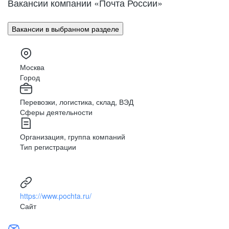
Вакансии компании «Почта России»
Поволжье
Улан-Удэ
Владивосток
Урал
Вакансии в выбранном разделе
Владимир
Сибирь
Волгоград
Вологда
Москва
Дальний Восток
Воронеж
Город
Махачкала
Северный Кавказ
Перевозки, логистика, склад, ВЭД
Биробиджан
Сферы деятельности
Иваново (Ивановская область)
Израиль
Организация, группа компаний
Магас
Тип регистрации
Иркутск
Нальчик
Казахстан
https://www.pochta.ru/
Калининград
Сайт
Элиста
Калуга