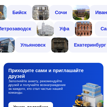
Бийск
Сочи
Иваново
Петрозаводск
Уфа
Ульяновск
Екатеринбург
Приходите сами
и приглашайте
друзей
Заполняйте анкету, рекомендуйте
друзей и получайте вознаграждение
за каждого, кто стал частью нашей
команды.