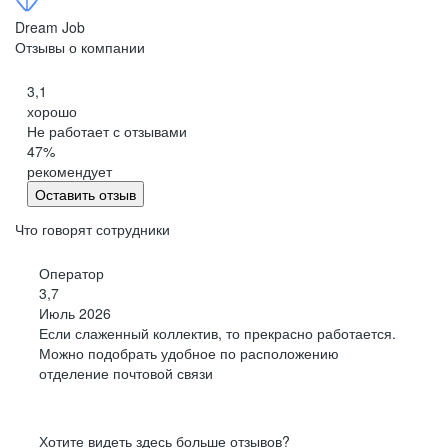
Петропавловск-Камчатский
Dream Job
Черкесск
Отзывы о компании
Кемерово
3,1
Киров
хорошо
Китай
Не работает с отзывами
Сыктывкар
47
%
Кострома
рекомендует
Оставить отзыв
Краснодар
Красноярск
Что говорят сотрудники
Курган
Оператор
Курск
3,7
Липецк
Июль 2026
Магадан
Если слаженный коллектив, то прекрасно работается.
Йошкар-Ола
Можно подобрать удобное по расположению
отделение почтовой связи
Саранск
Мурманск
Нижний Новгород
Хотите видеть здесь больше отзывов?