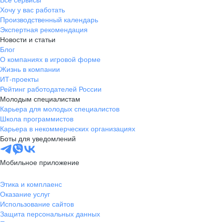
Тамбов
Хочу у вас работать
Казань
Производственный календарь
Тверь
Экспертная рекомендация
Новости и статьи
Томск
Блог
Кызыл
О компаниях в игровой форме
Тула
Жизнь в компании
Тюмень
ИТ-проекты
Рейтинг работодателей России
Ижевск
Молодым специалистам
Ульяновск
Карьера для молодых специалистов
Уфа
Школа программистов
Карьера в некоммерческих организациях
Хабаровск
Боты для уведомлений
Абакан
Челябинск
Мобильное приложение
Грозный
Чита
Этика и комплаенс
Оказание услуг
Чебоксары
Использование сайтов
Ярославль
Защита персональных данных
Киев