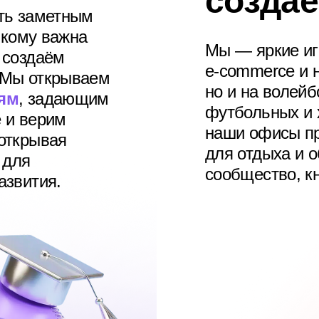
созда
ыть заметным
, кому важна
Мы — яркие иг
 создаём
e‑commerce и 
 Мы открываем
но и на волейб
ям
, задающим
футбольных и 
 и верим
наши офисы пр
открывая
для отдыха и 
для
сообщество, кн
азвития.