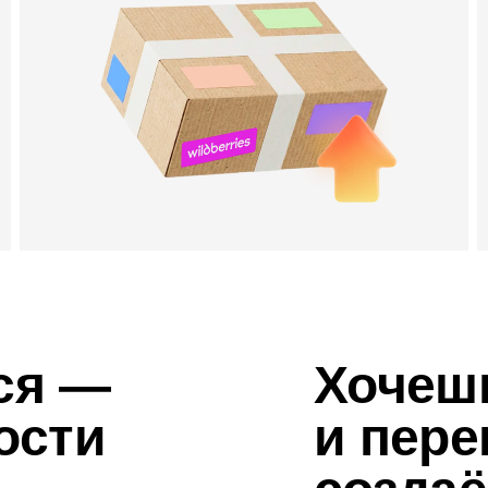
ся —
Хочеш
ости
и пер