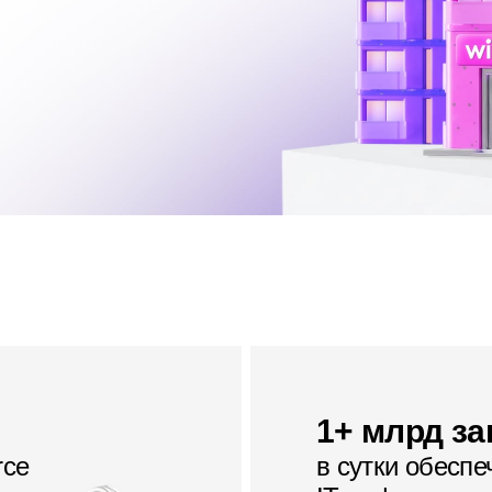
1+ млрд з
rce
в сутки обеспе