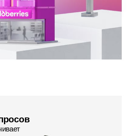
апросов
чивает