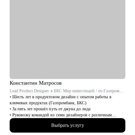
Кому могу помочь:
Буду полезна специалистам, экспертам, топ-менеджерам
среднего звена
при смене деятельности, перерыве в карьере, в том числе
продолжительный, поиске первой работы в таких сферах как:
• Административный персонал
• Управление персоналом
• Страхование
• Продажи / Услуги
• Информационные технологии
Мой подход в работе – не делаю за вас, делаю вместе с вами.
Константин
Матросов
Lead Product Designer в БКС Мир инвестиций / ex-Газпромбанк
• Шесть лет в продуктовом дизайне с опытом работы в
ключевых продуктах (Газпромбанк, БКС)
• За пять лет прошёл путь от джуна до лида
• Руковожу командой из семи дизайнеров с различным
опытом
Выбрать услугу
• Являюсь ментором в школе дизайна UPROCK
• За последний год провел 200+ собеседований