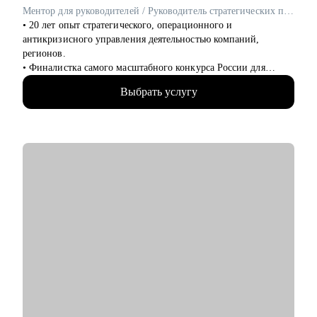
Ментор для руководителей / Руководитель стратегических проектов / ex-Сбер, МТС
• 20 лет опыт стратегического, операционного и
антикризисного управления деятельностью компаний,
регионов.
• Финалистка самого масштабного конкурса России для
управленцев «Лидеры России 2023».
Выбрать услугу
• Успешный опыт управления персоналом численностью до
2000 человек
• Опыт проведения обучающих программ, включая коучинг и
индивидуальные сессии.
• Обладаю навыками эффективного позиционирования на
рынке труда и подтверждаю их результатами работы. О чем
свидетельствует мой профессиональный путь: Президентская
платформа "Россия - страна возможностей", Сбер, ВТБ, МТС,
Tele2, Т Плюс, Voxys.
• Провела 1000+ собеседований.
С чем помогу:
• Аудит резюме, раскрою скрытую ценность Вашего опыта и
покажу, как сделать его заметным для рекрутеров.
• Готовое резюме, выявление Вашей экспертизы,
«распаковка» опыта и «упаковка» под рынок труда.