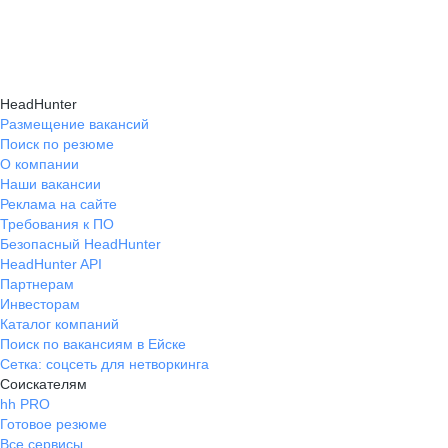
и правильно презентовать себя работодателю,
текущем месте работы и о том, кому он будет
Да, на карьерном маркетплейсе hh.ru доступна
что повышает шансы трудоустройства.
полезен, с какими запросами работает.
помощь с поиском работы онлайн: эксперты
Вы точно найдёте того, кто вам нужен!
помогут разработать стратегию, подобрать
HeadHunter
вакансии и повысить эффективность
Размещение вакансий
Поиск по резюме
трудоустройства.
О компании
Наши вакансии
Реклама на сайте
Требования к ПО
Безопасный HeadHunter
HeadHunter API
Партнерам
Инвесторам
Каталог компаний
Поиск по вакансиям в Ейске
Сетка: соцсеть для нетворкинга
Соискателям
hh PRO
Готовое резюме
Все сервисы