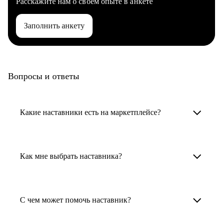
Расскажите нам о своем опыте в анкете
Заполнить анкету
Вопросы и ответы
Какие наставники есть на маркетплейсе?
Карьерные наставники — это HR-
специалисты, карьерные консультанты,
Как мне выбрать наставника?
психологи, резюмерайтеры и менторы.
Умный поиск поможет в три клика выбрать
Менторы работают в ИТ, дизайне, других
наставника для достижения вашей цели.
С чем может помочь наставник?
узкоспециализированных сферах. Они
помогут прокачать навыки, построить