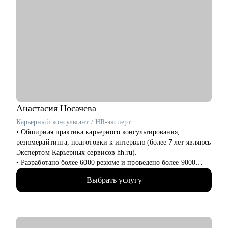
Анастасия
Носачева
Карьерный консультант / HR-эксперт
• Обширная практика карьерного консультирования,
резюмерайтинга, подготовки к интервью (более 7 лет являюсь
Экспертом Карьерных сервисов hh.ru).
• Разработано более 6000 резюме и проведено более 9000
часов консультаций для специалистов всех уровней (от
Выбрать услугу
начинающего специалиста до руководителя высшего звена).
• Более 10 лет опыта работы в HR, включая федеральные ИТ-
компании, производственно-торговый холдинг, медицинские
клиники и др.
• Мои клиенты работают в: Яндекс, VK, Лаборатория