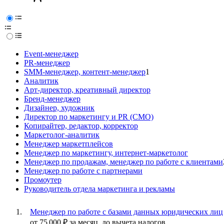
Event-менеджер
PR-менеджер
SMM-менеджер, контент-менеджер
1
Аналитик
Арт-директор, креативный директор
Бренд-менеджер
Дизайнер, художник
Директор по маркетингу и PR (CMO)
Копирайтер, редактор, корректор
Маркетолог-аналитик
Менеджер маркетплейсов
Менеджер по маркетингу, интернет-маркетолог
Менеджер по продажам, менеджер по работе с клиентами
Менеджер по работе с партнерами
Промоутер
Руководитель отдела маркетинга и рекламы
Менеджер по работе с базами данных юридических лиц
от
75 000
₽
за месяц,
до вычета налогов