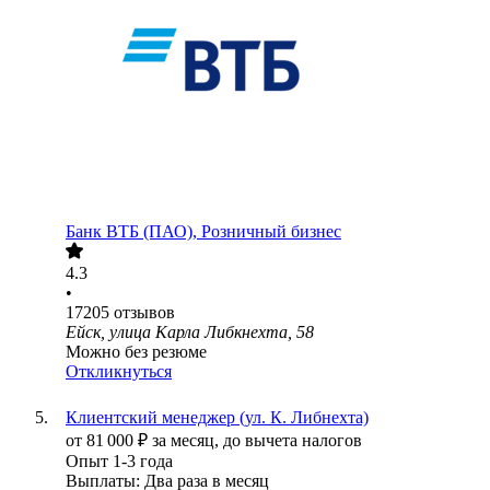
Банк ВТБ (ПАО), Розничный бизнес
4.3
•
17205
отзывов
Ейск, улица Карла Либкнехта, 58
Можно без резюме
Откликнуться
Клиентский менеджер (ул. К. Либнехта)
от
81 000
₽
за месяц,
до вычета налогов
Опыт 1-3 года
Выплаты: Два раза в месяц