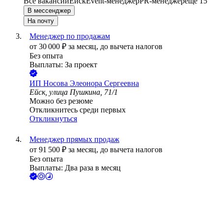
Все вакансии
Ейск
Event-менеджер
PR-менеджер
еще 15
В мессенджер
На почту
Менеджер по продажам
от
30 000
₽
за месяц,
до вычета налогов
Без опыта
Выплаты: За проект
ИП
Носова Элеонора Сергеевна
Ейск, улица Пушкина, 71/1
Можно без резюме
Откликнитесь среди первых
Откликнуться
Менеджер прямых продаж
от
91 500
₽
за месяц,
до вычета налогов
Без опыта
Выплаты: Два раза в месяц