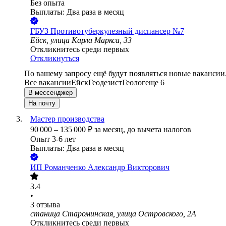
Без опыта
Выплаты: Два раза в месяц
ГБУЗ Противотуберкулезный диспансер №7
Ейск, улица Карла Маркса, 33
Откликнитесь среди первых
Откликнуться
По вашему запросу ещё будут появляться новые вакансии
Все вакансии
Ейск
Геодезист
Геолог
еще 6
В мессенджер
На почту
Мастер производства
90 000
–
135 000
₽
за месяц,
до вычета налогов
Опыт 3-6 лет
Выплаты: Два раза в месяц
ИП
Романченко Александр Викторович
3.4
•
3
отзыва
станица Староминская, улица Островского, 2А
Откликнитесь среди первых