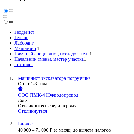
Геодезист
Геолог
Лаборант
Машинист
4
Научный специалист, исследователь
1
Начальник смены, мастер участка
1
Технолог
Машинист экскаватора-погрузчика
Опыт 1-3 года
ООО
ПМК-4 Южводопровод
Ейск
Откликнитесь среди первых
Откликнуться
Биолог
40 000
–
71 000
₽
за месяц,
до вычета налогов