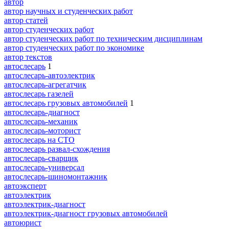
автор
автор научных и студенческих работ
автор статей
автор студенческих работ
автор студенческих работ по техническим дисциплинам
автор студенческих работ по экономике
автор текстов
автослесарь
1
автослесарь-автоэлектрик
автослесарь-агрегатчик
автослесарь газелей
автослесарь грузовых автомобилей
1
автослесарь-диагност
автослесарь-механик
автослесарь-моторист
автослесарь на СТО
автослесарь развал-схождения
автослесарь-сварщик
автослесарь-универсал
автослесарь-шиномонтажник
автоэксперт
автоэлектрик
автоэлектрик-диагност
автоэлектрик-диагност грузовых автомобилей
автоюрист