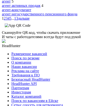
агент
5
агент активных продаж
4
агент-консультант
агент негосударственного пенсионного фонда
1
2
3
4
5
...
13
дальше
Сканируйте QR-код, чтобы скачать приложение
И чаты с работодателями всегда будут под рукой
HeadHunter
Размещение вакансий
Поиск по резюме
О компании
Наши вакансии
Реклама на сайте
Требования к ПО
Безопасный HeadHunter
HeadHunter API
Партнерам
Инвесторам
Каталог компаний
Поиск по вакансиям в Ейске
Сетка: соцсеть для нетворкинга