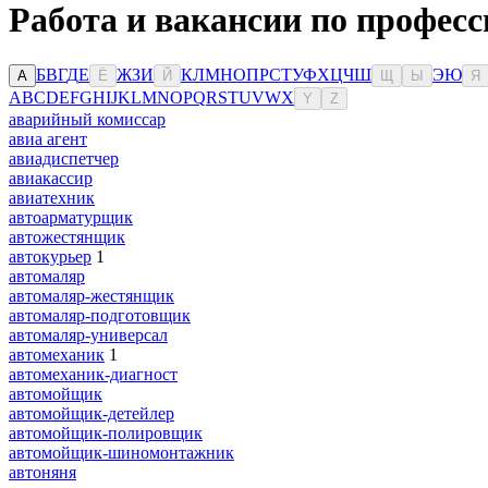
Работа и вакансии по професс
Б
В
Г
Д
Е
Ж
З
И
К
Л
М
Н
О
П
Р
С
Т
У
Ф
Х
Ц
Ч
Ш
Э
Ю
А
Ё
Й
Щ
Ы
Я
A
B
C
D
E
F
G
H
I
J
K
L
M
N
O
P
Q
R
S
T
U
V
W
X
Y
Z
аварийный комиссар
авиа агент
авиадиспетчер
авиакассир
авиатехник
автоарматурщик
автожестянщик
автокурьер
1
автомаляр
автомаляр-жестянщик
автомаляр-подготовщик
автомаляр-универсал
автомеханик
1
автомеханик-диагност
автомойщик
автомойщик-детейлер
автомойщик-полировщик
автомойщик-шиномонтажник
автоняня