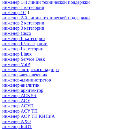
инженер 1-й линии технической поддержки
инженер 1 категории
инженер 1С
1
инженер 2-й линии технической поддержки
инженер 2 категории
инженер 3 категории
инженер Cisco
инженер II категории
инженер IP-телефонии
инженер I категории
инженер Linux
инженер Service Desk
инженер VoIP
инженер авторского надзора
инженер-автоэлектрик
инженер-администратор
инженер-аналитик
инженер-архитектор
инженер АСКУЭ
инженер АСУ
инженер АСУП
инженер АСУ ТП
инженер АСУ ТП КИПиА
инженер АХО
инженер БиОТ