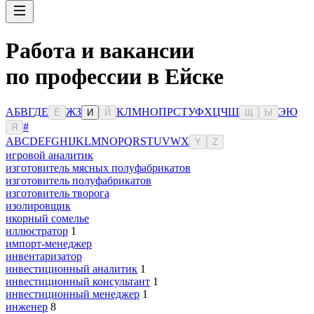
Работа и вакансии
по профессии в Ейске
А
Б
В
Г
Д
Е
Ж
З
К
Л
М
Н
О
П
Р
С
Т
У
Ф
Х
Ц
Ч
Ш
Э
Ю
Ё
И
Й
Щ
Ы
#
Я
A
B
C
D
E
F
G
H
I
J
K
L
M
N
O
P
Q
R
S
T
U
V
W
X
Y
Z
игровой аналитик
изготовитель мясных полуфабрикатов
изготовитель полуфабрикатов
изготовитель творога
изолировщик
икорный сомелье
иллюстратор
1
импорт-менеджер
инвентаризатор
инвестиционный аналитик
1
инвестиционный консультант
1
инвестиционный менеджер
1
инженер
8