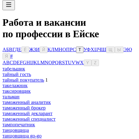
Работа и вакансии
по профессии в Ейске
А
Б
В
Г
Д
Е
Ж
З
И
К
Л
М
Н
О
П
Р
С
У
Ф
Х
Ц
Ч
Ш
Э
Ю
Ё
Й
Т
Щ
Ы
#
Я
A
B
C
D
E
F
G
H
I
J
K
L
M
N
O
P
Q
R
S
T
U
V
W
X
Y
Z
табельщик
тайный гость
тайный покупатель
1
такелажник
таксировщик
тальман
таможенный аналитик
таможенный брокер
таможенный декларант
таможенный специалист
тампопечатник
танцовщица
танцовщица go-go