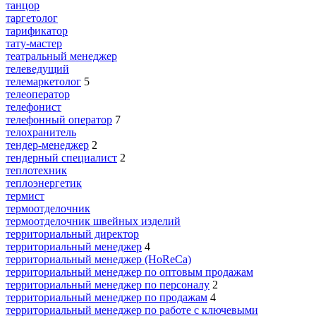
танцор
таргетолог
тарификатор
тату-мастер
театральный менеджер
телеведущий
телемаркетолог
5
телеоператор
телефонист
телефонный оператор
7
телохранитель
тендер-менеджер
2
тендерный специалист
2
теплотехник
теплоэнергетик
термист
термоотделочник
термоотделочник швейных изделий
территориальный директор
территориальный менеджер
4
территориальный менеджер (HoReCa)
территориальный менеджер по оптовым продажам
территориальный менеджер по персоналу
2
территориальный менеджер по продажам
4
территориальный менеджер по работе с ключевыми