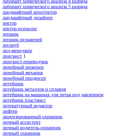
лаборант химического анализа 4 разряда
лаборант химического анализа 5 разряда
ландшафтный архитектор
ландшафтный дизайнер
лектор
лектор-психолог
лепщик
лепщик пельменей
лесоруб
лид-менеджер
лингвист
1
лингвист-переводчик
линейный инженер
линейный механик
линейный продюсер
литейщик
литейщик металлов и сплавов
литейщик на машинах для литья под давлением
литейщик пластмасс
литературный редактор
лифтер
лицензированный охранник
личный ассистент
личный водитель-охранник
личный охранник