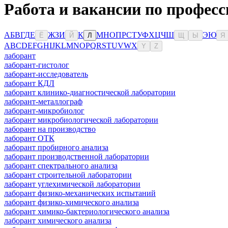
Работа и вакансии по професс
А
Б
В
Г
Д
Е
Ж
З
И
К
М
Н
О
П
Р
С
Т
У
Ф
Х
Ц
Ч
Ш
Э
Ю
Ё
Й
Л
Щ
Ы
Я
A
B
C
D
E
F
G
H
I
J
K
L
M
N
O
P
Q
R
S
T
U
V
W
X
Y
Z
лаборант
лаборант-гистолог
лаборант-исследователь
лаборант КДЛ
лаборант клинико-диагностической лаборатории
лаборант-металлограф
лаборант-микробиолог
лаборант микробиологической лаборатории
лаборант на производство
лаборант ОТК
лаборант пробирного анализа
лаборант производственной лаборатории
лаборант спектрального анализа
лаборант строительной лаборатории
лаборант углехимической лаборатории
лаборант физико-механических испытаний
лаборант физико-химического анализа
лаборант химико-бактериологического анализа
лаборант химического анализа