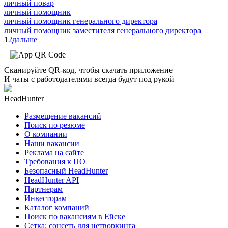
личный повар
личный помощник
личный помощник генерального директора
личный помощник заместителя генерального директора
1
2
дальше
Сканируйте QR-код, чтобы скачать приложение
И чаты с работодателями всегда будут под рукой
HeadHunter
Размещение вакансий
Поиск по резюме
О компании
Наши вакансии
Реклама на сайте
Требования к ПО
Безопасный HeadHunter
HeadHunter API
Партнерам
Инвесторам
Каталог компаний
Поиск по вакансиям в Ейске
Сетка: соцсеть для нетворкинга