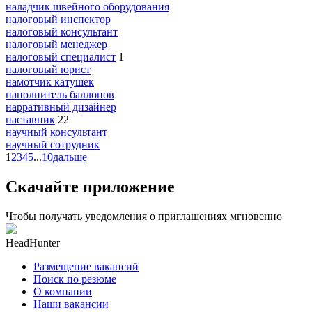
наладчик швейного оборудования
налоговый инспектор
налоговый консультант
налоговый менеджер
налоговый специалист
1
налоговый юрист
намотчик катушек
наполнитель баллонов
нарративный дизайнер
наставник
22
научный консультант
научный сотрудник
1
2
3
4
5
...
10
дальше
Скачайте приложение
Чтобы получать уведомления о приглашениях мгновенно
HeadHunter
Размещение вакансий
Поиск по резюме
О компании
Наши вакансии