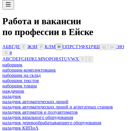
Работа и вакансии
по профессии в Ейске
А
Б
В
Г
Д
Е
Ж
З
И
К
Л
М
О
П
Р
С
Т
У
Ф
Х
Ц
Ч
Ш
Э
Ю
Ё
Й
Н
Щ
Ы
#
Я
A
B
C
D
E
F
G
H
I
J
K
L
M
N
O
P
Q
R
S
T
U
V
W
X
Y
Z
наборщик
наборщик-комплектовщик
наборщик на склад
наборщик текстов
наборщик товара
наждачник
наладчик
наладчик автоматических линий
наладчик автоматических линий и агрегатных станков
наладчик автоматов и полуавтоматов
наладчик вязального оборудования
наладчик деревообрабатывающего оборудования
наладчик КИПиА